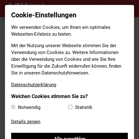
Cookie-Einstellungen
Wir verwenden Cookies, um Ihnen ein optimales
HOME
/
ANGEBOTE
/
AKTIONEN
Webseiten-Erlebnis zu bieten.
Mit der Nutzung unserer Webseite stimmen Sie der
Verwendung von Cookies zu. Weitere Informationen
Aktionen, Seminare des LFV Bayern
über die Verwendung von Cookies und wie Sie Ihre
und mehr
Einwilligung für die Zukunft widerrufen können, finden
Sie in unseren Datenschutzhinweisen.
Der LFV Bayern organisiert immer wieder - auch in
Kooperation mit Partnern - Aktionen, Seminare und
Datenschutzerklärung
Veranstaltungen für die bayerischen Feuerwehren.
Welchen Cookies stimmen Sie zu?
Hier finden Sie eine Zusammenstellung aktuell laufender
Notwendig
Statistik
Aktionen und eine Auswahl von vergangenen Aktionen.
Details zeigen
Aktuelle Aktionen und Seminare