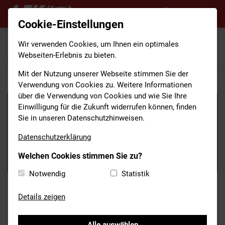
Cookie-Einstellungen
Wir verwenden Cookies, um Ihnen ein optimales
HOME
/
ANGEBOTE
/
AKTIONEN
/
GEFAHRGUTTAGE 2025
/
Webseiten-Erlebnis zu bieten.
GEFAHRGUTTAGE 2023
Mit der Nutzung unserer Webseite stimmen Sie der
Verwendung von Cookies zu. Weitere Informationen
über die Verwendung von Cookies und wie Sie Ihre
Einwilligung für die Zukunft widerrufen können, finden
Sie in unseren Datenschutzhinweisen.
Datenschutzerklärung
Welchen Cookies stimmen Sie zu?
Notwendig
Statistik
Fachtagung Gefährliche Stoffe und
Details zeigen
Güter des LFV Bayern