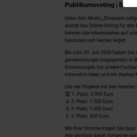
Publikumsvoting | Bis 20
Unter dem Motto „Ehrenamt zeitge
startet das Online-Voting für de
können alle Interessierten auf un
besonders am Herzen liegen.
Bis zum 20. Juli 2026 haben Sie 
gemeinnütziges Engagement in Bay
Einreichungen hat unsere Fachjur
innovative Ideen und ein starkes
Die vier Projekte mit den meisten
🏆 1. Platz: 2.000 Euro
🥈 2. Platz: 1.500 Euro
🥉 3. Platz: 1.000 Euro
🏅 4. Platz: 500 Euro
Mit Ihrer Stimme tragen Sie dazu 
ihre wichtige Arbeit fortsetzen kö