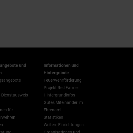
rangebote und
Informationen und
n
Hintergründe
gsangebote
Feuerwehrförderung
Projekt Red Farmer
-Dienstausweis
Hintergrundinfos
Gutes Miteinander im
nen für
Ehrenamt
erwehren
Statistiken
en
Weitere Einrichtungen,
ratung
Organisationen und