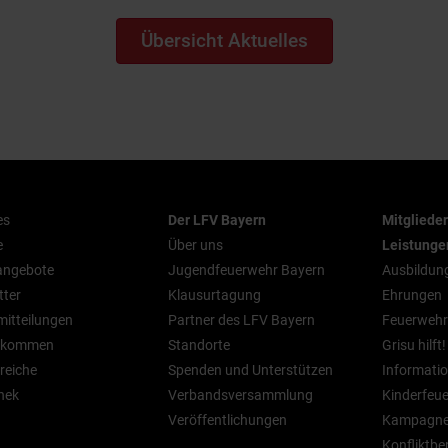
Übersicht Aktuelles
es
Der LFV Bayern
Mitgliede
e
Über uns
Leistunge
nangebote
Jugendfeuerwehr Bayern
Ausbildun
tter
Klausurtagung
Ehrungen
mitteilungen
Partner des LFV Bayern
Feuerwehr
n kommen
Standorte
Grisu hilft!
reiche
Spenden und Unterstützen
Informatio
hek
Verbandsversammlung
Kinderfeu
Veröffentlichungen
Kampagn
Konfliktbe