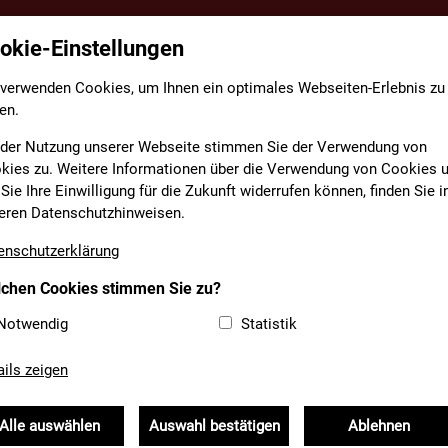
okie-Einstellungen
TE
FACHBEREICHE
INFORMATIONEN
MEDIAT
 verwenden Cookies, um Ihnen ein optimales Webseiten-Erlebnis zu
en.
 der Nutzung unserer Webseite stimmen Sie der Verwendung von
kies zu. Weitere Informationen über die Verwendung von Cookies 
Sie Ihre Einwilligung für die Zukunft widerrufen können, finden Sie i
NE ABSTIMMEN: PUBLIK
eren Datenschutzhinweisen.
enschutzerklärung
MTSPREISES 2026
chen Cookies stimmen Sie zu?
Notwendig
Statistik
rfranken
BFV Unterfranken
Öffentlichkeitsarbeit
ails zeigen
Alle auswählen
Auswahl bestätigen
Ablehnen
l und Freiwillige Feuerwehr Wiesen im