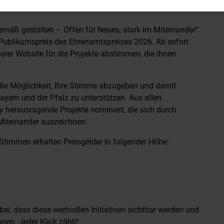
. Juli abstimmen!
mäß gestalten – Offen für Neues, stark im Miteinander“
n Publikumspreis des Ehrenamtspreises 2026. Ab sofort
serer Website für die Projekte abstimmen, die ihnen
die Möglichkeit, Ihre Stimme abzugeben und damit
ern und der Pfalz zu unterstützen. Aus allen
y herausragende Projekte nominiert, die sich durch
 Miteinander auszeichnen.
 Stimmen erhalten Preisgelder in folgender Höhe:
bei, dass diese wertvollen Initiativen sichtbar werden und
nnen. Jeder Klick zählt!