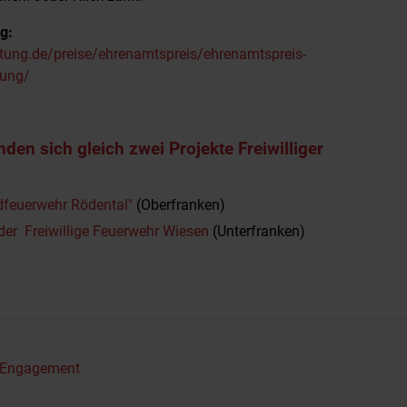
g:
ftung.de/preise/ehrenamtspreis/ehrenamtspreis-
bung/
den sich gleich zwei Projekte Freiwilliger
dfeuerwehr Rödental"
(Oberfranken)
der Freiwillige Feuerwehr Wiesen
(Unterfranken)
s Engagement