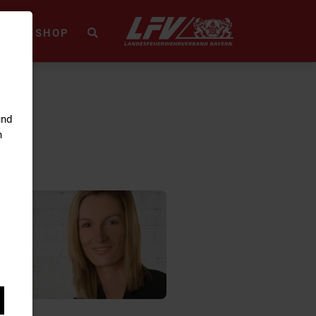
HEK
SHOP
und
n