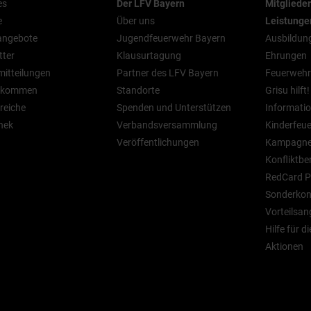
es
Der LFV Bayern
Mitgliede
e
Über uns
Leistunge
nangebote
Jugendfeuerwehr Bayern
Ausbildun
tter
Klausurtagung
Ehrungen
mitteilungen
Partner des LFV Bayern
Feuerwehr
n kommen
Standorte
Grisu hilft!
reiche
Spenden und Unterstützen
Informatio
hek
Verbandsversammlung
Kinderfeu
Veröffentlichungen
Kampagn
Konfliktbe
RedCard P
Sonderkont
Vorteilsan
Hilfe für d
Aktionen