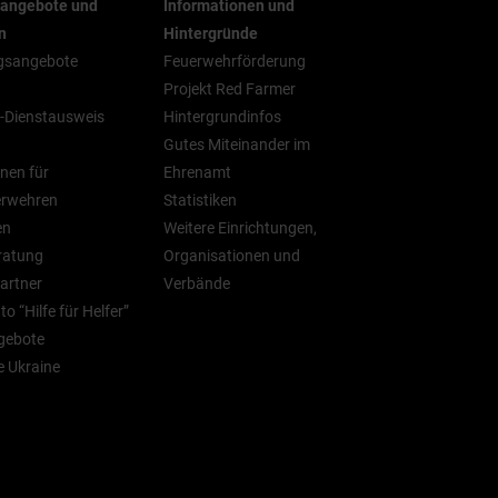
rangebote und
Informationen und
n
Hintergründe
gsangebote
Feuerwehrförderung
Projekt Red Farmer
-Dienstausweis
Hintergrundinfos
Gutes Miteinander im
nen für
Ehrenamt
erwehren
Statistiken
en
Weitere Einrichtungen,
ratung
Organisationen und
artner
Verbände
o “Hilfe für Helfer”
gebote
ie Ukraine