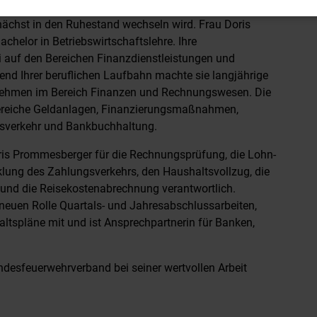
ndesfeuerwehrverband Bayern. Sie übernimmt die
nächst in den Ruhestand wechseln wird. Frau Doris
helor in Betriebswirtschaftslehre. Ihre
 auf den Bereichen Finanzdienstleistungen und
nd Ihrer beruflichen Laufbahn machte sie langjährige
rnehmen im Bereich Finanzen und Rechnungswesen. Die
ereiche Geldanlagen, Finanzierungsmaßnahmen,
sverkehr und Bankbuchhaltung.
Doris Prommesberger für die Rechnungsprüfung, die Lohn-
lung des Zahlungsverkehrs, den Haushaltsvollzug, die
 und die Reisekostenabrechnung verantwortlich.
neuen Rolle Quartals- und Jahresabschlussarbeiten,
haltspläne mit und ist Ansprechpartnerin für Banken,
andesfeuerwehrverband bei seiner wertvollen Arbeit