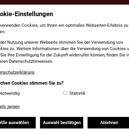
okie-Einstellungen
TE
FACHBEREICHE
INFORMATIONEN
MEDIAT
 verwenden Cookies, um Ihnen ein optimales Webseiten-Erlebnis zu
en.
 der Nutzung unserer Webseite stimmen Sie der Verwendung von
kies zu. Weitere Informationen über die Verwendung von Cookies 
Sie Ihre Einwilligung für die Zukunft widerrufen können, finden Sie i
BEITERIN
eren Datenschutzhinweisen.
enschutzerklärung
chen Cookies stimmen Sie zu?
Notwendig
Statistik
: Doris Prommesberger | Aus: Florian
ails zeigen
026)
Alle auswählen
Auswahl bestätigen
Ablehnen
ris Prommesberger als neue Mitarbeiterin im Bereich