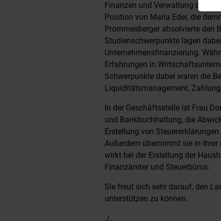
Finanzen und Verwaltung den La
Position von Maria Eder, die dem
Prommesberger absolvierte den Bac
Studienschwerpunkte lagen dabei
Unternehmensfinanzierung. Währe
Erfahrungen in Wirtschaftsunte
Schwerpunkte dabei waren die B
Liquiditätsmanagement, Zahlung
In der Geschäftsstelle ist Frau 
und Bankbuchhaltung, die Abwick
Erstellung von Steuererklärungen
Außerdem übernimmt sie in Ihrer 
wirkt bei der Erstellung der Haus
Finanzämter und Steuerbüros.
Sie freut sich sehr darauf, den L
unterstützen zu können.
./.