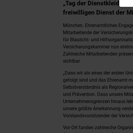
„Tag der Dienstkleidung
freiwilligen Dienst der 
München. Ehrenamtliches Engageme
Mitarbeitende der Versicherungska
für Blaulicht- und Hilfsorganisati
Versicherungskammer nun erstmal
Zahlreiche Mitarbeitenden präsen
sichtbar.
„Dass wir als eines der ersten 
gefolgt sind und das Ehrenamt m
Selbstverständnis als Regionalvers
und Prävention. Dass unsere Mita
Unternehmensgrenzen hinaus lebe
unsere größte Anerkennung verdien
Vorstandsvorsitzender der Versi
Vor Ort fanden zahlreiche Organ