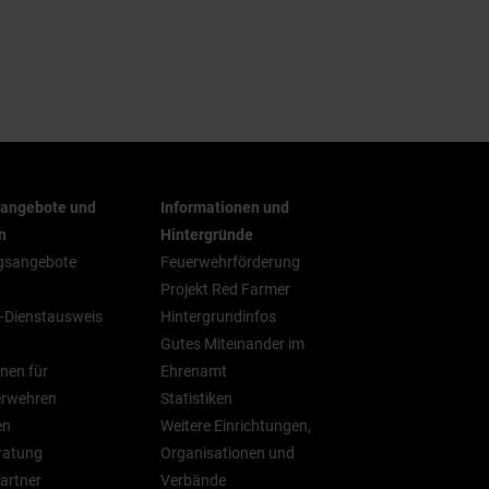
rangebote und
Informationen und
n
Hintergründe
gsangebote
Feuerwehrförderung
Projekt Red Farmer
-Dienstausweis
Hintergrundinfos
Gutes Miteinander im
nen für
Ehrenamt
erwehren
Statistiken
en
Weitere Einrichtungen,
ratung
Organisationen und
artner
Verbände