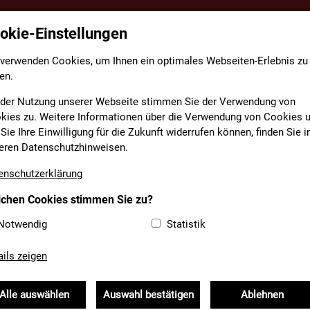
okie-Einstellungen
TE
FACHBEREICHE
INFORMATIONEN
MEDIAT
 verwenden Cookies, um Ihnen ein optimales Webseiten-Erlebnis zu
en.
 der Nutzung unserer Webseite stimmen Sie der Verwendung von
kies zu. Weitere Informationen über die Verwendung von Cookies 
Sie Ihre Einwilligung für die Zukunft widerrufen können, finden Sie i
 ZEICHEN FÜR EHRENAM
eren Datenschutzhinweisen.
enschutzerklärung
T
chen Cookies stimmen Sie zu?
Notwendig
Statistik
er des LFV Bayern
ails zeigen
onen und Verbände
Öffentlichkeitsarbeit
Alle auswählen
Auswahl bestätigen
Ablehnen