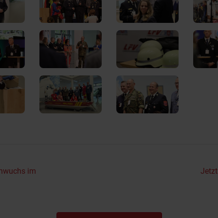
chwuchs im
Jetz