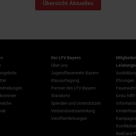
Übersicht Aktuelles
es
Der LFV Bayern
Mitgliede
e
Über uns
Leistunge
nangebote
Jugendfeuerwehr Bayern
Ausbildun
tter
Klausurtagung
Ehrungen
mitteilungen
Partner des LFV Bayern
Feuerwehr
n kommen
Standorte
Grisu hilft!
reiche
Spenden und Unterstützen
Informatio
hek
Verbandsversammlung
Kinderfeu
Veröffentlichungen
Kampagn
Konfliktbe
RedCard P