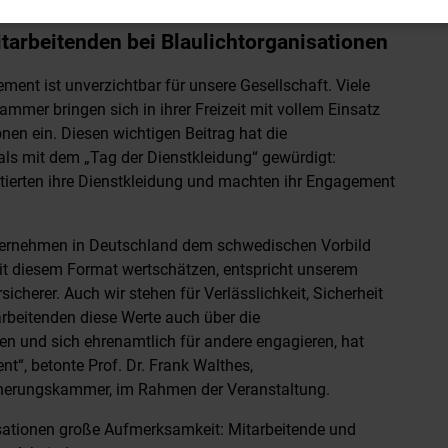
“ bei der Versicherungskammer würdigt
Mitarbeitenden bei Blaulichtorganisationen
nt ist unverzichtbar für unsere Gesellschaft. Viele
mmer bringen sich in ihrer Freizeit mit vollem Einsatz
onen ein. Diesen wichtigen Beitrag hat die
s mit dem „Tag der Dienstkleidung“ gewürdigt:
tierten ihre Dienstkleidung und machten ihr Engagement
Unternehmen in Deutschland dem schwedischen Vorbild
it diesem Format wertschätzen, entspricht unserem
icherer. Auch wir stehen für Verlässlichkeit, Sicherheit
rbeitenden diese Werte auch über die
n und sich ehrenamtlich für andere engagieren, hat
t“, betonte Prof. Dr. Frank Walthes,
cherungskammer, im Rahmen der Veranstaltung.
isationen große Aufmerksamkeit: Mitarbeitende und