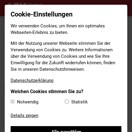
Cookie-Einstellungen
Wir verwenden Cookies, um Ihnen ein optimales
Webseiten-Erlebnis zu bieten.
HOME
/
DER LFV BAYERN
/
VERÖFFENTLICHUNGEN
/
Mit der Nutzung unserer Webseite stimmen Sie der
PRESSEMITTEILUNGEN
Verwendung von Cookies zu. Weitere Informationen
über die Verwendung von Cookies und wie Sie Ihre
HEIZEN – SO NICHT!
Einwilligung für die Zukunft widerrufen können, finden
Sie in unseren Datenschutzhinweisen.
14. Oktober 2022
Datenschutzerklärung
LFV Bayern
Kohlenmonoxid
Heizen
Brandgefahr
Welchen Cookies stimmen Sie zu?
Brandschutzaufklärung
Notwendig
Statistik
Der LFV Bayern warnt vor
lebensgefährlichen Heiz-Experimenten in
Details zeigen
der aktuellen Energiekrise