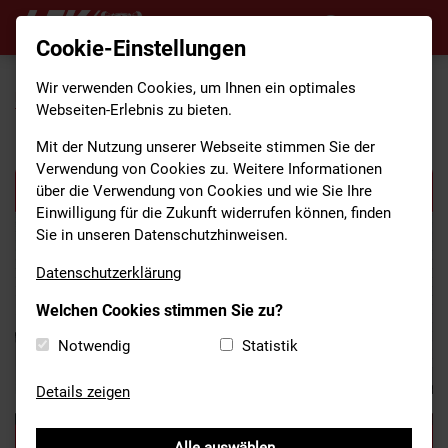
Cookie-Einstellungen
Wir verwenden Cookies, um Ihnen ein optimales
HOME
/
ANGEBOTE
/
KAMPAGNEN
/
2009
Webseiten-Erlebnis zu bieten.
Mit der Nutzung unserer Webseite stimmen Sie der
Verwendung von Cookies zu. Weitere Informationen
über die Verwendung von Cookies und wie Sie Ihre
Einwilligung für die Zukunft widerrufen können, finden
Sie in unseren Datenschutzhinweisen.
Datenschutzerklärung
Welchen Cookies stimmen Sie zu?
Notwendig
Statistik
Details zeigen