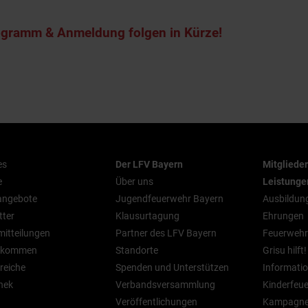
ogramm & Anmeldung folgen in Kürze!
es
Der LFV Bayern
Mitgliede
e
Über uns
Leistunge
nangebote
Jugendfeuerwehr Bayern
Ausbildun
tter
Klausurtagung
Ehrungen
mitteilungen
Partner des LFV Bayern
Feuerwehr
n kommen
Standorte
Grisu hilft!
reiche
Spenden und Unterstützen
Informatio
hek
Verbandsversammlung
Kinderfeu
Veröffentlichungen
Kampagn