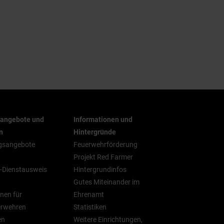
rangebote und
Informationen und
n
Hintergründe
gsangebote
Feuerwehrförderung
Projekt Red Farmer
-Dienstausweis
Hintergrundinfos
Gutes Miteinander im
nen für
Ehrenamt
erwehren
Statistiken
en
Weitere Einrichtungen,