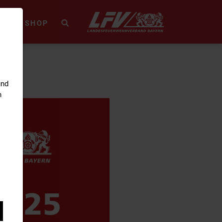
HEK
SHOP
und
n