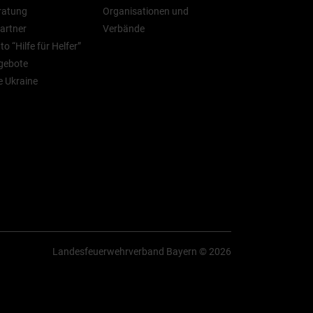
ratung
Organisationen und
artner
Verbände
o “Hilfe für Helfer”
gebote
ie Ukraine
Landesfeuerwehrverband Bayern © 2026