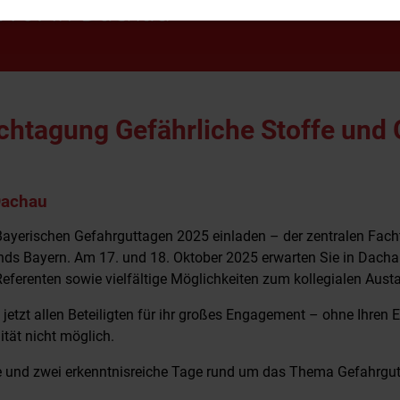
achtagung Gefährliche Stoffe und 
Dachau
Bayerischen Gefahrguttagen 2025 einladen – der zentralen Fach
ds Bayern. Am 17. und 18. Oktober 2025 erwarten Sie in Dach
eferenten sowie vielfältige Möglichkeiten zum kollegialen Aust
jetzt allen Beteiligten für ihr großes Engagement – ohne Ihren
ität nicht möglich.
me und zwei erkenntnisreiche Tage rund um das Thema Gefahrgut