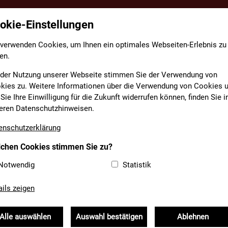
okie-Einstellungen
TE
FACHBEREICHE
INFORMATIONEN
MEDIAT
 verwenden Cookies, um Ihnen ein optimales Webseiten-Erlebnis zu
en.
AGE 2025
/
GEFAHRGUTTAGE 2025 I SAVE THE DATE
 der Nutzung unserer Webseite stimmen Sie der Verwendung von
kies zu. Weitere Informationen über die Verwendung von Cookies 
Sie Ihre Einwilligung für die Zukunft widerrufen können, finden Sie i
eren Datenschutzhinweisen.
enschutzerklärung
chen Cookies stimmen Sie zu?
Notwendig
Statistik
ails zeigen
Alle auswählen
Auswahl bestätigen
Ablehnen