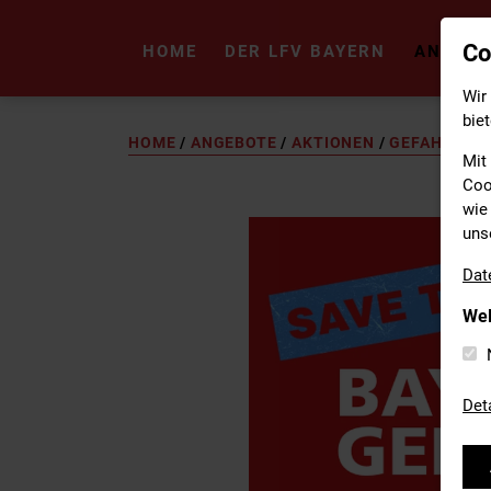
Co
HOME
DER LFV BAYERN
ANGEBO
Wir
biet
HOME
/
ANGEBOTE
/
AKTIONEN
/
GEFAHRGUTT
Mit
Coo
wie 
uns
Dat
Wel
Det