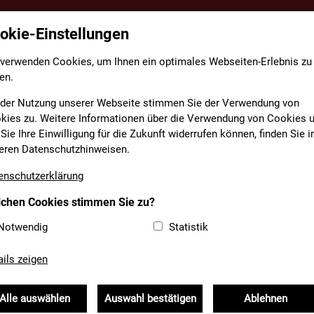
okie-Einstellungen
TE
FACHBEREICHE
INFORMATIONEN
MEDIAT
 verwenden Cookies, um Ihnen ein optimales Webseiten-Erlebnis zu
en.
EBSITE-KIT
 der Nutzung unserer Webseite stimmen Sie der Verwendung von
kies zu. Weitere Informationen über die Verwendung von Cookies 
Sie Ihre Einwilligung für die Zukunft widerrufen können, finden Sie i
eren Datenschutzhinweisen.
 eigene Feuerwehr-Website
enschutzerklärung
chen Cookies stimmen Sie zu?
Notwendig
Statistik
erischen Feuerwehren
ails zeigen
it dem Website-Kit seinen Mitglieds-Feuerwehren die
 moderne Homepage mit umfangreichen Funktionen zu
Alle auswählen
Auswahl bestätigen
Ablehnen