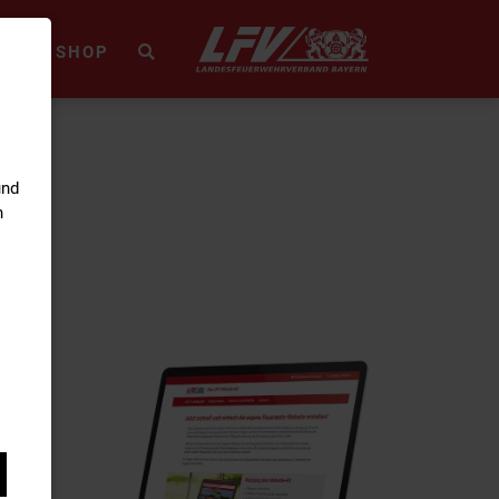
HEK
SHOP
und
n