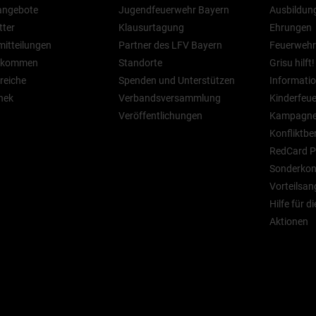
nangebote
Jugendfeuerwehr Bayern
Ausbildun
tter
Klausurtagung
Ehrungen
mitteilungen
Partner des LFV Bayern
Feuerwehr
n kommen
Standorte
Grisu hilft!
reiche
Spenden und Unterstützen
Informatio
hek
Verbandsversammlung
Kinderfeu
Veröffentlichungen
Kampagn
Konfliktbe
RedCard P
Sonderkont
Vorteilsan
Hilfe für d
Aktionen