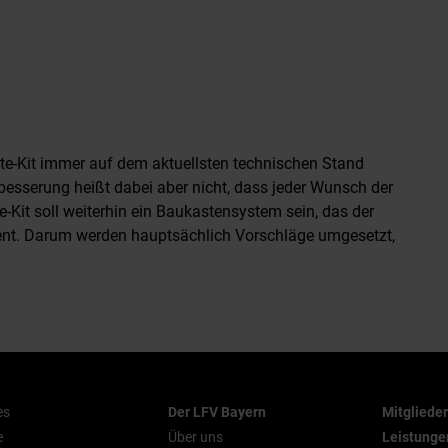
ite-Kit immer auf dem aktuellsten technischen Stand
besserung heißt dabei aber nicht, dass jeder Wunsch der
it soll weiterhin ein Baukastensystem sein, das der
ent. Darum werden hauptsächlich Vorschläge umgesetzt,
es
Der LFV Bayern
Mitgliede
e
Über uns
Leistunge