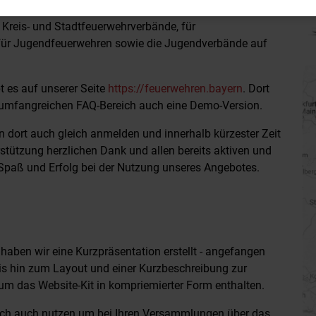
Bedürfnissen der Feuerwehren und ist für alle Ebenen der
r Kreis- und Stadtfeuerwehrverbände, für
 für Jugendfeuerwehren sowie die Jugendverbände auf
t es auf unserer Seite
https://feuerwehren.bayern
. Dort
umfangreichen FAQ-Bereich auch eine Demo-Version.
n dort auch gleich anmelden und innerhalb kürzester Zeit
rstützung herzlichen Dank und allen bereits aktiven und
 Spaß und Erfolg bei der Nutzung unseres Angebotes.
haben wir eine Kurzpräsentation
erstellt - angefangen
bis hin zum Layout und einer Kurzbeschreibung zur
um das Website-Kit in kompriemierter Form enthalten.
lich auch nutzen um bei Ihren Versammlungen über das