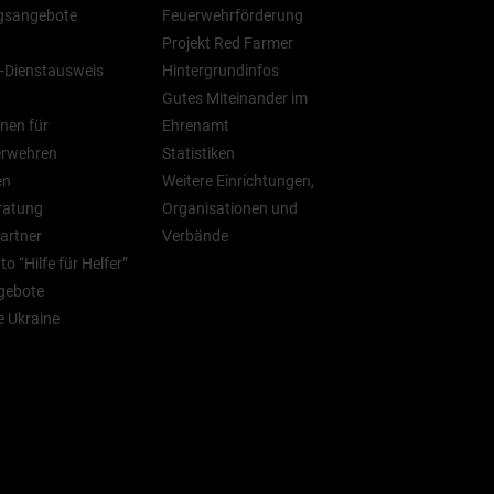
gsangebote
Feuerwehrförderung
Projekt Red Farmer
-Dienstausweis
Hintergrundinfos
Gutes Miteinander im
nen für
Ehrenamt
erwehren
Statistiken
en
Weitere Einrichtungen,
ratung
Organisationen und
artner
Verbände
o “Hilfe für Helfer”
gebote
ie Ukraine