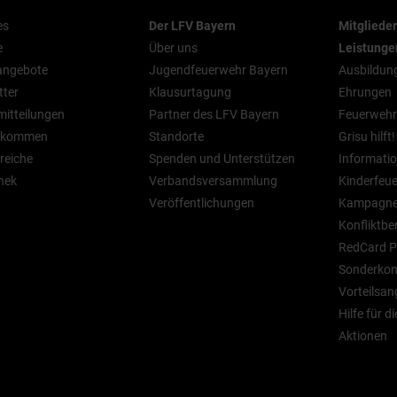
es
Der LFV Bayern
Mitgliede
e
Über uns
Leistunge
nangebote
Jugendfeuerwehr Bayern
Ausbildun
tter
Klausurtagung
Ehrungen
mitteilungen
Partner des LFV Bayern
Feuerwehr
n kommen
Standorte
Grisu hilft!
reiche
Spenden und Unterstützen
Informatio
hek
Verbandsversammlung
Kinderfeu
Veröffentlichungen
Kampagn
Konfliktbe
RedCard P
Sonderkont
Vorteilsan
Hilfe für d
Aktionen