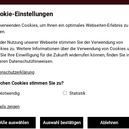
okie-Einstellungen
TE
FACHBEREICHE
INFORMATIONEN
MEDIAT
 verwenden Cookies, um Ihnen ein optimales Webseiten-Erlebnis zu
en.
 der Nutzung unserer Webseite stimmen Sie der Verwendung von
kies zu. Weitere Informationen über die Verwendung von Cookies 
Sie Ihre Einwilligung für die Zukunft widerrufen können, finden Sie i
„HILFE FÜR HELFER“
eren Datenschutzhinweisen.
enschutzerklärung
chen Cookies stimmen Sie zu?
onderkonto "Hilfe für Helfer"
Unsere Feuerwehren
Notwendig
Statistik
 Kameraden, die im Einsatz verletzt
ails zeigen
Alle auswählen
Auswahl bestätigen
Ablehnen
reiwillige Feuerwehr Reisbach ihr 150+5-jähriges