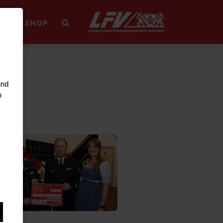
HEK
SHOP
und
n