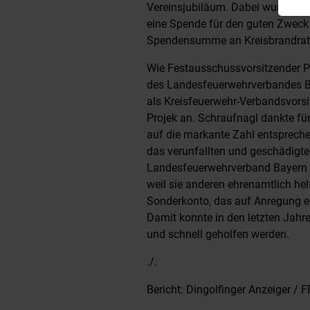
Vereinsjubiläum. Dabei wurde au
eine Spende für den guten Zweck 
Spendensumme an Kreisbrandrat 
Wie Festausschussvorsitzender Pete
des Landesfeuerwehrverbandes B
als Kreisfeuerwehr-Verbandsvorsi
Projek an. Schraufnagl dankte f
auf die markante Zahl entsprechen
das verunfallten und geschädigte
Landesfeuerwehrverband Bayern u
weil sie anderen ehrenamtlich hel
Sonderkonto, das auf Anregung e
Damit konnte in den letzten Jah
und schnell geholfen werden.
./.
Bericht: Dingolfinger Anzeiger / 