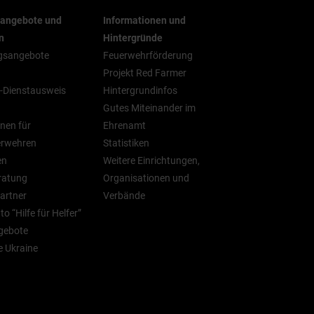
rangebote und
Informationen und
n
Hintergründe
gsangebote
Feuerwehrförderung
Projekt Red Farmer
-Dienstausweis
Hintergrundinfos
Gutes Miteinander im
nen für
Ehrenamt
erwehren
Statistiken
en
Weitere Einrichtungen,
ratung
Organisationen und
artner
Verbände
o “Hilfe für Helfer”
gebote
ie Ukraine