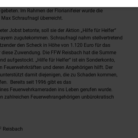
f Erinnerungsgeschenke verzichtet und stattdessen um
gebeten. Im Rahmen der Florianifeier wurde die
Max Schraufnagl überreicht.
r Jobst betonte, soll sie der Aktion „Hilfe für Helfer“
ayern zugutekommen. Schraufnagl nahm stellvertretend
tzender den Scheck in Höhe von 1.120 Euro für das
ür diese Zuwendung. Die FFW Reisbach hat die Summe
d aufgestockt. „Hilfe für Helfer“ ist ein Sonderkonto,
n Feuerwehrkräften und deren Angehörigen hilft. Der
nterstützt damit diejenigen, die zu Schaden kommen,
fen. Bereits seit 1996 gibt es das
ines Feuerwehrkameraden ins Leben gerufen wurde.
ren zahlreichen Feuerwehrangehörigen unbürokratisch
FF Reisbach