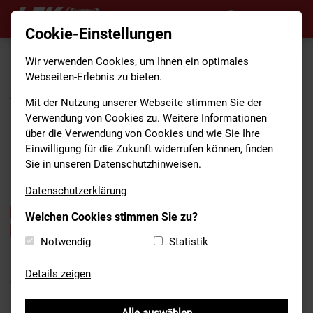
Cookie-Einstellungen
Wir verwenden Cookies, um Ihnen ein optimales
Webseiten-Erlebnis zu bieten.
HOME
/
AKTUELLES
Mit der Nutzung unserer Webseite stimmen Sie der
Verwendung von Cookies zu. Weitere Informationen
„FEUERWEHR ERLEBEN“ IN
über die Verwendung von Cookies und wie Sie Ihre
HAUNWÖHR
Einwilligung für die Zukunft widerrufen können, finden
Sie in unseren Datenschutzhinweisen.
16. Juni 2026
Datenschutzerklärung
BFV Oberbayern
Öffentlichkeitsarbeit
Welchen Cookies stimmen Sie zu?
Unsere Feuerwehren
Aktionstag
Notwendig
Statistik
Rund 500 Gäste feiern ein rundum
Details zeigen
gelungenes Fest
Ingolstadt
– Ein voller Erfolg für die Freiwillige Feuerwehr