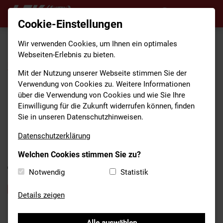
Cookie-Einstellungen
Wir verwenden Cookies, um Ihnen ein optimales
Webseiten-Erlebnis zu bieten.
HOME
/
TERMINE
Mit der Nutzung unserer Webseite stimmen Sie der
Verwendung von Cookies zu. Weitere Informationen
UNTERSTÜTZUNGSPROJEKT
über die Verwendung von Cookies und wie Sie Ihre
MIT DER KZ-GEDENKSTÄTTE
Einwilligung für die Zukunft widerrufen können, finden
Sie in unseren Datenschutzhinweisen.
DACHAU
Datenschutzerklärung
15. März 2025
Welchen Cookies stimmen Sie zu?
KZ-Gedenkstätte Dachau
Notwendig
Statistik
Kinder- und Jugendfeuerwehr
Details zeigen
Projekt der Jugendfeuerwehr Bayern zum