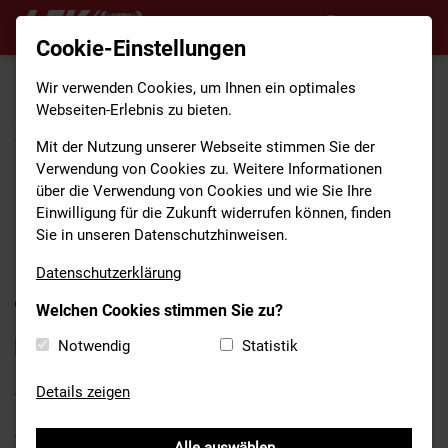
Cookie-Einstellungen
Wir verwenden Cookies, um Ihnen ein optimales
Webseiten-Erlebnis zu bieten.
HOME
/
TERMINE
Mit der Nutzung unserer Webseite stimmen Sie der
Verwendung von Cookies zu. Weitere Informationen
2. BAYERISCHE FEUERWEHR-
über die Verwendung von Cookies und wie Sie Ihre
SKIMEISTERSCHAFT
Einwilligung für die Zukunft widerrufen können, finden
Sie in unseren Datenschutzhinweisen.
15. Februar 2025
Datenschutzerklärung
Garmisch-Partenkirchen
Welchen Cookies stimmen Sie zu?
Notwendig
Statistik
LFV Bayern
Wettbewerbe
Anmeldeschluss: 17. Januar 2025
Details zeigen
Am 15. 02.2025 findet am weltberühmten Gudiberg die 2.