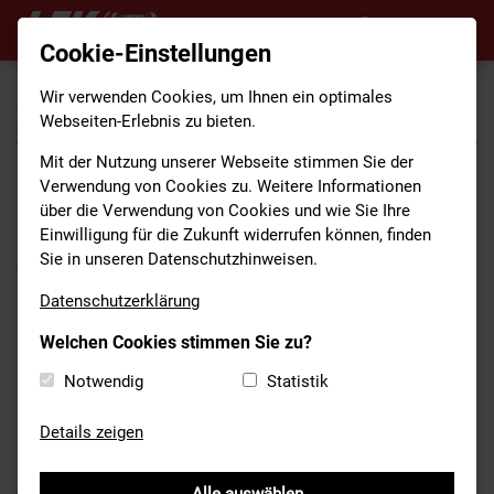
Cookie-Einstellungen
Wir verwenden Cookies, um Ihnen ein optimales
HOME
/
ANGEBOTE
/
VORTEILSANGEBOTE
/
REDCARD-
Webseiten-Erlebnis zu bieten.
PARTNER
Mit der Nutzung unserer Webseite stimmen Sie der
Verwendung von Cookies zu. Weitere Informationen
über die Verwendung von Cookies und wie Sie Ihre
OBERDORFER RADHAUS
Einwilligung für die Zukunft widerrufen können, finden
ASCHERMANN & BARTH GBR
Sie in unseren Datenschutzhinweisen.
Datenschutzerklärung
Martin Barth
Kaufbeurener Str. 1
Welchen Cookies stimmen Sie zu?
87616 Marktoberdorf
Notwendig
Statistik
Details zeigen