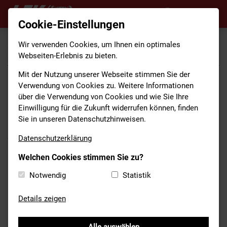
Cookie-Einstellungen
Wir verwenden Cookies, um Ihnen ein optimales
HOME
/
ANGEBOTE
/
VORTEILSANGEBOTE
/
REDCARD-
Webseiten-Erlebnis zu bieten.
PARTNER
Mit der Nutzung unserer Webseite stimmen Sie der
Verwendung von Cookies zu. Weitere Informationen
über die Verwendung von Cookies und wie Sie Ihre
DUNKIN DONUTS
Einwilligung für die Zukunft widerrufen können, finden
Sie in unseren Datenschutzhinweisen.
Miguel Ortega
Store München Riem Arcaden Willy-Brandt-Platz 5
Datenschutzerklärung
81829 München
Welchen Cookies stimmen Sie zu?
Notwendig
Statistik
Details zeigen