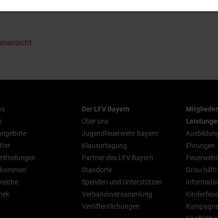
enansicht
es
Der LFV Bayern
Mitgliede
e
Über uns
Leistunge
nangebote
Jugendfeuerwehr Bayern
Ausbildun
tter
Klausurtagung
Ehrungen
mitteilungen
Partner des LFV Bayern
Feuerwehr
n kommen
Standorte
Grisu hilft!
reiche
Spenden und Unterstützen
Informatio
hek
Verbandsversammlung
Kinderfeu
Veröffentlichungen
Kampagn