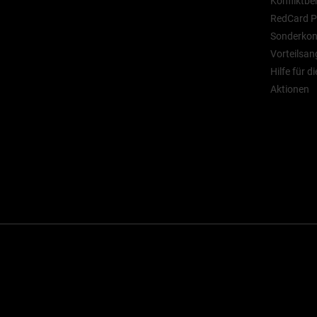
Konfliktbe
RedCard P
Sonderkont
Vorteilsan
Hilfe für d
Aktionen