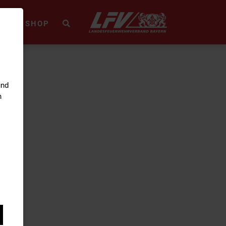
HEK
SHOP
und
n