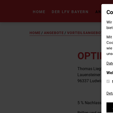
Co
HOME
DER LFV BAYERN
ANGEBO
Wir
biet
HOME
/
ANGEBOTE
/
VORTEILSANGEBOTE
/
R
Mit
Coo
wie 
OPTIK 
uns
Dat
Thomas Liegl
Wel
Lauensteiner Straß
96337 Ludwigsstad
Det
5 % Nachlass
Brillen und optische