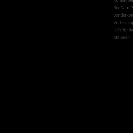
Konfliktbe
RedCard P
Sonderkont
Vorteilsan
Hilfe für d
Aktionen