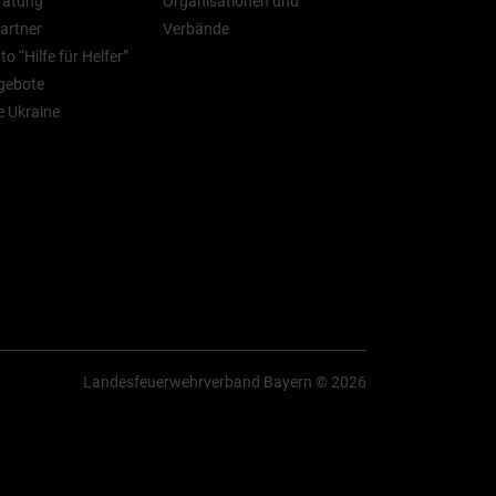
ratung
Organisationen und
artner
Verbände
o “Hilfe für Helfer”
gebote
ie Ukraine
Landesfeuerwehrverband Bayern © 2026