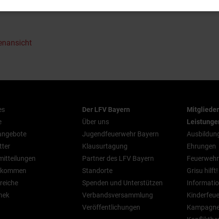
enansicht
es
Der LFV Bayern
Mitgliede
e
Über uns
Leistunge
nangebote
Jugendfeuerwehr Bayern
Ausbildun
tter
Klausurtagung
Ehrungen
mitteilungen
Partner des LFV Bayern
Feuerwehr
n kommen
Standorte
Grisu hilft!
reiche
Spenden und Unterstützen
Informatio
hek
Verbandsversammlung
Kinderfeu
Veröffentlichungen
Kampagn