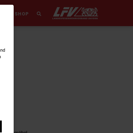
HEK
SHOP
und
n
, Gartenmöbel