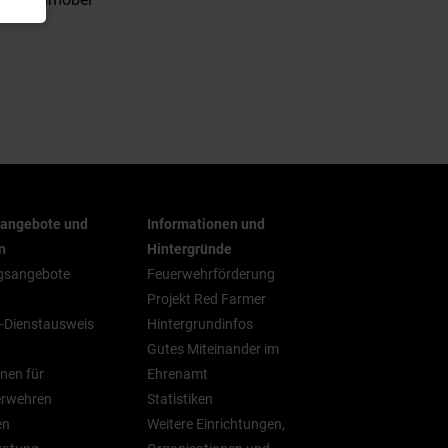
rangebote und
Informationen und
n
Hintergründe
gsangebote
Feuerwehrförderung
Projekt Red Farmer
-Dienstausweis
Hintergrundinfos
Gutes Miteinander im
nen für
Ehrenamt
erwehren
Statistiken
en
Weitere Einrichtungen,