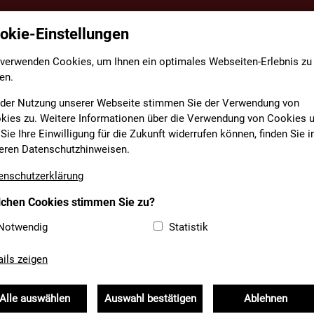
okie-Einstellungen
TE
FACHBEREICHE
INFORMATIONEN
MEDIAT
 verwenden Cookies, um Ihnen ein optimales Webseiten-Erlebnis zu
en.
EDCARD-PARTNER
 der Nutzung unserer Webseite stimmen Sie der Verwendung von
kies zu. Weitere Informationen über die Verwendung von Cookies 
Sie Ihre Einwilligung für die Zukunft widerrufen können, finden Sie i
EL GMBH
eren Datenschutzhinweisen.
enschutzerklärung
08383 303
chen Cookies stimmen Sie zu?
info@hochkant.de
Notwendig
Statistik
http://www.wechsel-
holz.de
ails zeigen
Alle auswählen
Auswahl bestätigen
Ablehnen
ne, Holzschilder, Spielplatzgeräte, Kesseldruckimprägnierungen