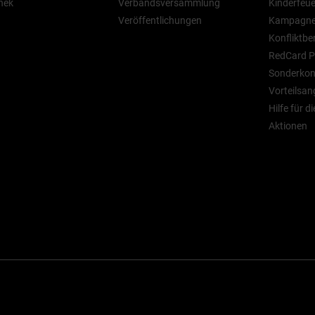
hek
Verbandsversammlung
Kinderfeu
Veröffentlichungen
Kampagn
Konfliktbe
RedCard P
Sonderkont
Vorteilsan
Hilfe für d
Aktionen