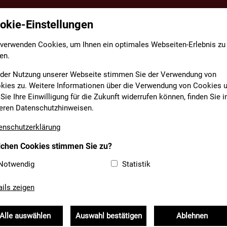
okie-Einstellungen
TE
FACHBEREICHE
INFORMATIONEN
MEDIAT
 verwenden Cookies, um Ihnen ein optimales Webseiten-Erlebnis zu
en.
EDCARD-PARTNER
 der Nutzung unserer Webseite stimmen Sie der Verwendung von
kies zu. Weitere Informationen über die Verwendung von Cookies 
Sie Ihre Einwilligung für die Zukunft widerrufen können, finden Sie i
NBAD MARKT KIRCHSEE
eren Datenschutzhinweisen.
enschutzerklärung
08091 55250
chen Cookies stimmen Sie zu?
08091 55218
Notwendig
Statistik
info@hallenbad-
kirchseeon.de
ails zeigen
www.hallenbad-
kirchseeon.de
Alle auswählen
Auswahl bestätigen
Ablehnen