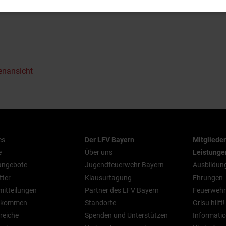
d zahlen Eintritt 1,- Euro
enansicht
es
Der LFV Bayern
Mitgliede
e
Über uns
Leistunge
nangebote
Jugendfeuerwehr Bayern
Ausbildun
tter
Klausurtagung
Ehrungen
mitteilungen
Partner des LFV Bayern
Feuerwehr
n kommen
Standorte
Grisu hilft!
reiche
Spenden und Unterstützen
Informatio