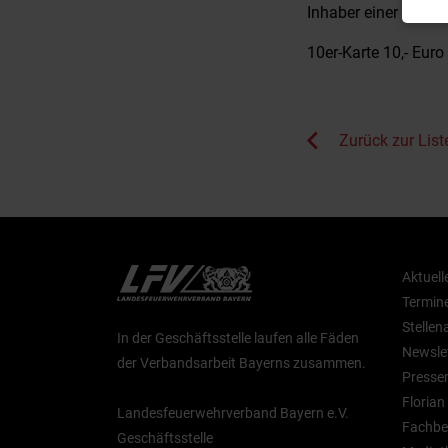
Inhaber einer RedCar
10er-Karte 10,- Euro
Zurück zur List
Aktuell
Termin
Stelle
In der Geschäftsstelle laufen alle Fäden
Newsle
der Verbandsarbeit Bayerns zusammen.
Presse
Floria
Landesfeuerwehrverband Bayern e.V.
Fachbe
Geschäftsstelle