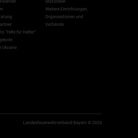
erwehren
Statistiken
en
Weitere Einrichtungen,
ratung
Organisationen und
artner
Verbände
o “Hilfe für Helfer”
gebote
ie Ukraine
Landesfeuerwehrverband Bayern © 2026