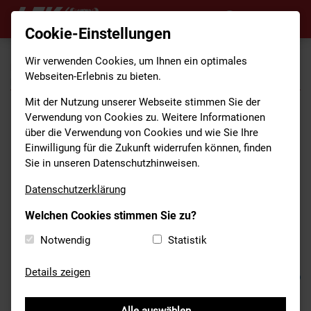
Cookie-Einstellungen
Wir verwenden Cookies, um Ihnen ein optimales
HOME
/
ANGEBOTE
/
VORTEILSANGEBOTE
/
REDCARD-
Webseiten-Erlebnis zu bieten.
PARTNER
Mit der Nutzung unserer Webseite stimmen Sie der
Verwendung von Cookies zu. Weitere Informationen
über die Verwendung von Cookies und wie Sie Ihre
HOLZMARKT SUTTNER GMBH &
Einwilligung für die Zukunft widerrufen können, finden
CO. KG
Sie in unseren Datenschutzhinweisen.
Datenschutzerklärung
Hans Benno Suttner
Untermühltal 17
Welchen Cookies stimmen Sie zu?
83623 Dietramszell
Notwendig
Statistik
Details zeigen