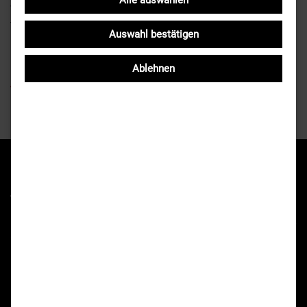
Alle auswählen
Wir laden alle Inhaber der Bonus-Card zu einer kostenlosen
Tasse Filterkaffe ins Hard-Rock Cafe München ein.
Auswahl bestätigen
Ablehnen
Zurück zur Listenansicht
In der Geschäftsstelle laufen alle Fäden der Verbandsarbeit Bayerns
zusammen.
Landesfeuerwehrverband Bayern e.V.
Geschäftsstelle