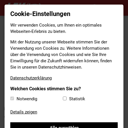
Cookie-Einstellungen
Wir verwenden Cookies, um Ihnen ein optimales
HOME
/
ANGEBOTE
/
VORTEILSANGEBOTE
/
REDCARD-
Webseiten-Erlebnis zu bieten.
PARTNER
Mit der Nutzung unserer Webseite stimmen Sie der
Verwendung von Cookies zu. Weitere Informationen
über die Verwendung von Cookies und wie Sie Ihre
HARD ROCK CAFE (GERMANY)
Einwilligung für die Zukunft widerrufen können, finden
GMBH
Sie in unseren Datenschutzhinweisen.
Datenschutzerklärung
Heidi Dentzer
Platzl 1
Welchen Cookies stimmen Sie zu?
80331 München
Notwendig
Statistik
089 24294914
annekatrin.nickel@hardrock.com
Details zeigen
http://www.hardrock.com/cafes/munich/