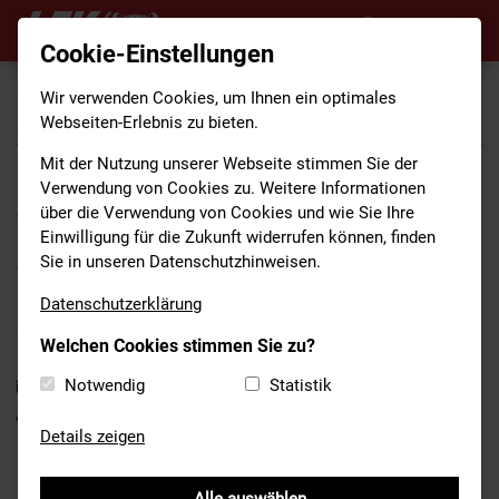
Cookie-Einstellungen
Wir verwenden Cookies, um Ihnen ein optimales
HOME
/
ANGEBOTE
/
VORTEILSANGEBOTE
/
REDCARD-
Webseiten-Erlebnis zu bieten.
PARTNER
Mit der Nutzung unserer Webseite stimmen Sie der
Verwendung von Cookies zu. Weitere Informationen
über die Verwendung von Cookies und wie Sie Ihre
THOMANN GMBH
Einwilligung für die Zukunft widerrufen können, finden
Sie in unseren Datenschutzhinweisen.
Wolfgang Föll
Heuriedweg 34 - 36
Datenschutzerklärung
88131 Lindau
Welchen Cookies stimmen Sie zu?
08382 70580
Notwendig
Statistik
info@thomann.biz
http://www.thomann.biz
Details zeigen
unterschiedliche Rabattierung je Warengruppe