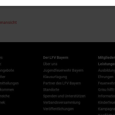
enansicht
es
Der LFV Bayern
Mitgliede
e
Über uns
Leistunge
nangebote
Jugendfeuerwehr Bayern
Ausbildun
tter
Klausurtagung
Ehrungen
mitteilungen
Partner des LFV Bayern
Feuerwehr
n kommen
Standorte
Grisu hilft!
reiche
Spenden und Unterstützen
Informatio
hek
Verbandsversammlung
Kinderfeu
Veröffentlichungen
Kampagn