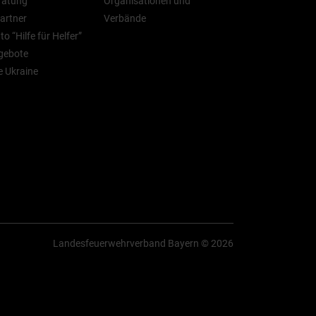
ratung
Organisationen und
artner
Verbände
o “Hilfe für Helfer”
gebote
ie Ukraine
Landesfeuerwehrverband Bayern © 2026