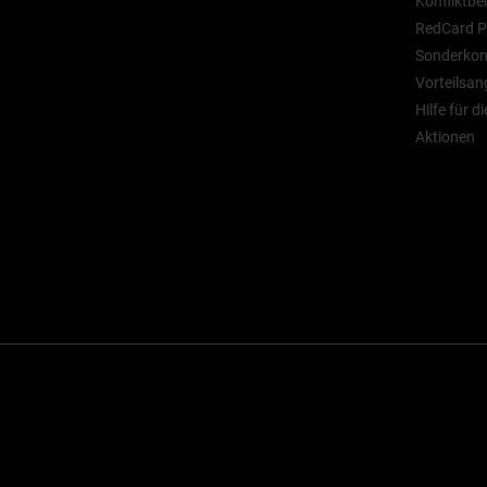
Konfliktbe
RedCard P
Sonderkont
Vorteilsan
Hilfe für d
Aktionen