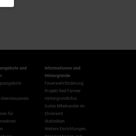
rangebote und
Informationen und
n
Hintergründe
gsangebote
Feuerwehrförderung
Projekt Red Farmer
-Dienstausweis
Hintergrundinfos
Gutes Miteinander im
nen für
Ehrenamt
erwehren
Statistiken
en
Weitere Einrichtungen,