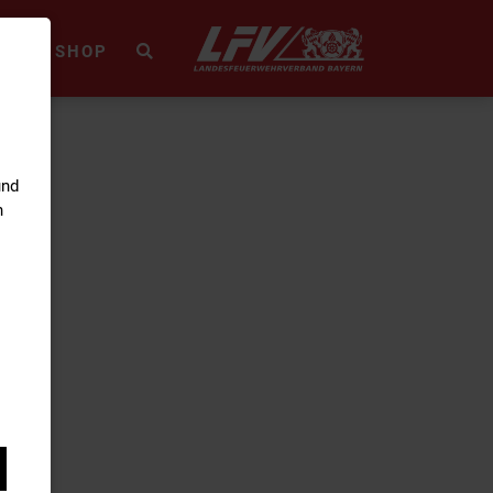
HEK
SHOP
und
n
de
useum-