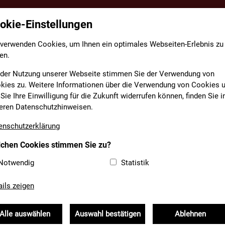
okie-Einstellungen
TE
FACHBEREICHE
INFORMATIONEN
MEDIAT
 verwenden Cookies, um Ihnen ein optimales Webseiten-Erlebnis zu
en.
EDCARD-PARTNER
 der Nutzung unserer Webseite stimmen Sie der Verwendung von
kies zu. Weitere Informationen über die Verwendung von Cookies 
Sie Ihre Einwilligung für die Zukunft widerrufen können, finden Sie i
NBAUMUSEUM
eren Datenschutzhinweisen.
enschutzerklärung
08823 2511
chen Cookies stimmen Sie zu?
info@markt-mittenwald.
Notwendig
Statistik
http://www.geigenbaum
mittenwald.de
ails zeigen
rd erhalten 50 % Nachlass.
Alle auswählen
Auswahl bestätigen
Ablehnen
 Geigenbau