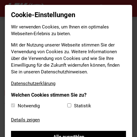
Cookie-Einstellungen
Wir verwenden Cookies, um Ihnen ein optimales
Webseiten-Erlebnis zu bieten.
HOME
/
AKTUELLES
Mit der Nutzung unserer Webseite stimmen Sie der
Verwendung von Cookies zu. Weitere Informationen
TRAUER UM EHRENMITGLIED
über die Verwendung von Cookies und wie Sie Ihre
FRANZ LUDWIG REDLER
Einwilligung für die Zukunft widerrufen können, finden
Sie in unseren Datenschutzhinweisen.
26. März 2026
Datenschutzerklärung
Trauer
Welchen Cookies stimmen Sie zu?
Wir haben die traurige Pflicht Ihnen
Notwendig
Statistik
mitteilen zu müssen, dass Stadtbrandrat
Details zeigen
a.D. und Ehrenmitglied des
Landesfeuerwehrverbandes Bayern Franz