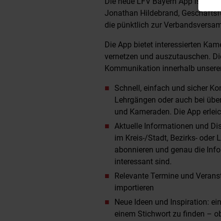
Die neue LFV Bayern App ist am 
Jonathan Hildebrand, Geschäftsf
die pünktlich zur Verbandsversam
Die App bietet interessierten Ka
vernetzen und auszutauschen. Die
Kommunikation innerhalb unserer
Schnell, einfach und sicher K
Lehrgängen oder auch bei über
und Kameraden. Die App erleich
Aktuelle Informationen und Dis
im Kreis-/Stadt, Bezirks- ode
abonnieren und genau die Inf
interessant sind.
Relevante Termine und Veranst
importieren
Neue Ideen und Inspiration: ein
einem Stichwort zu finden – ob