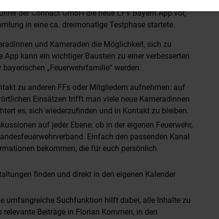
Start! Auf der 30. Landesverbandsversammlung stellte
ührer der Connact GmbH die neue LFV Bayern App vor,
mlung in eine ca. dreimonatige Testphase startete.
meradinnen und Kameraden die Möglichkeit, sich zu
 App kann ein wichtiger Baustein zu einer verbesserten
 bayerischen „Feuerwehrfamilie“ werden:
ontakt zu anderen FFs oder Mitgliedern aufnehmen: auf
örtlichen Einsätzen trifft man viele neue Kameradinnen
tert es, sich wiederzufinden und in Kontakt zu bleiben.
kussionen auf jeder Ebene: ob in der eigenen Feuerwehr,
r Landesfeuerwehrverband. Einfach den passenden Kanal
ormationen bekommen, die für euch persönlich
altungen finden und direkt in den eigenen Kalender
e umfangreiche Suchfunktion hilft dabei, alle Inhalte zu
 relevante Beiträge in Florian Kommen, in den