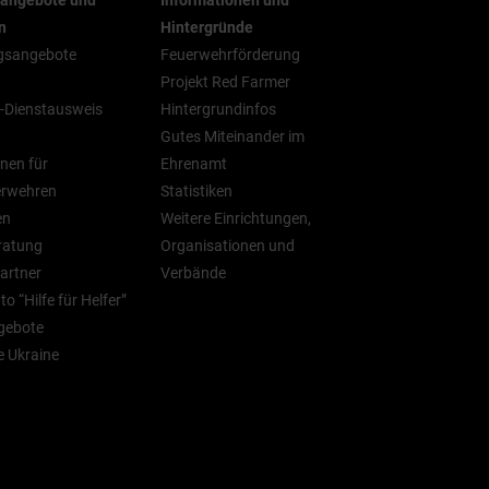
rangebote und
Informationen und
n
Hintergründe
gsangebote
Feuerwehrförderung
Projekt Red Farmer
-Dienstausweis
Hintergrundinfos
Gutes Miteinander im
nen für
Ehrenamt
erwehren
Statistiken
en
Weitere Einrichtungen,
ratung
Organisationen und
artner
Verbände
o “Hilfe für Helfer”
gebote
ie Ukraine