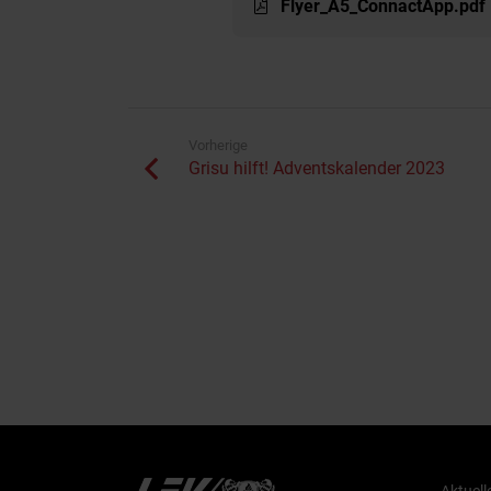
Flyer_A5_ConnactApp.pdf
Vorherige
Grisu hilft! Adventskalender 2023