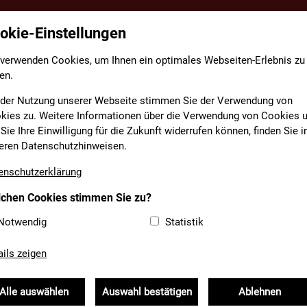
okie-Einstellungen
TE
FACHBEREICHE
INFORMATIONEN
MEDIAT
 verwenden Cookies, um Ihnen ein optimales Webseiten-Erlebnis zu
en.
 der Nutzung unserer Webseite stimmen Sie der Verwendung von
kies zu. Weitere Informationen über die Verwendung von Cookies 
Sie Ihre Einwilligung für die Zukunft widerrufen können, finden Sie i
SCHEN, BERGEN, SCHÜTZ
eren Datenschutzhinweisen.
enschutzerklärung
chen Cookies stimmen Sie zu?
Notwendig
Statistik
 und Jugendfeuerwehr
Unsere Feuerwehren
ails zeigen
p
Alle auswählen
Auswahl bestätigen
Ablehnen