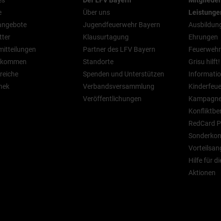
es
Der LFV Bayern
Mitgliede
e
Über uns
Leistunge
nangebote
Jugendfeuerwehr Bayern
Ausbildun
tter
Klausurtagung
Ehrungen
mitteilungen
Partner des LFV Bayern
Feuerwehr
n kommen
Standorte
Grisu hilft!
reiche
Spenden und Unterstützen
Informatio
hek
Verbandsversammlung
Kinderfeu
Veröffentlichungen
Kampagn
Konfliktbe
RedCard P
Sonderkont
Vorteilsan
Hilfe für d
Aktionen