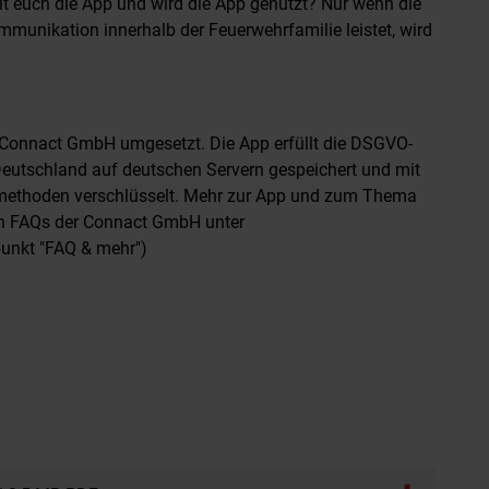
lt euch die App und wird die App genutzt? Nur wenn die
munikation innerhalb der Feuerwehrfamilie leistet, wird
 Connact GmbH umgesetzt. Die App erfüllt die DSGVO-
 Deutschland auf deutschen Servern gespeichert und mit
methoden verschlüsselt. Mehr zur App und zum Thema
en FAQs der Connact GmbH unter
unkt "FAQ & mehr")