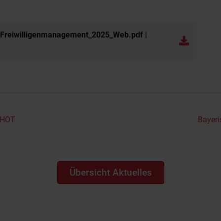
r_Freiwilligenmanagement_2025_Web.pdf
|
 RHOT
Bayeri
Übersicht Aktuelles