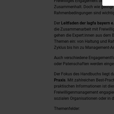
Freiwilliges Engagement bereicher
Zusammenhalt. Doch wie gelingt ei
Rahmenbedingungen sind wichtig
Der
Leitfaden der lagfa bayern e
die Zusammenarbeit mit Freiwilli
gehen die Expert:innen aus dem B
Themen ein: von Haltung und R
Zyklus bis hin zu Management-A
Auch verschiedene Engagementfor
oder Patenschaften werden einge
Der Fokus des Handbuchs liegt d
Praxis
. Mit zahlreichen Best-Prac
praktischen Informationen ist dies
Freiwilligenmanagement engagieren
sozialen Organisationen oder in 
Themenfelder: