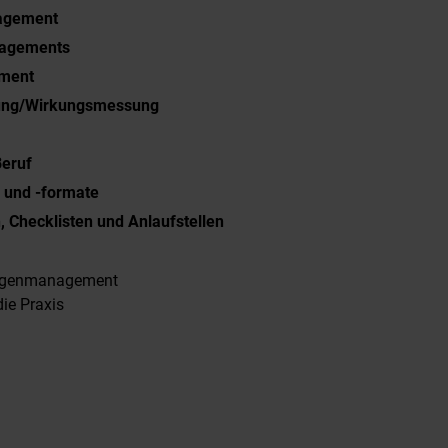
agement
anagements
ment
rung/Wirkungsmessung
Beruf
 und -formate
n, Checklisten und Anlaufstellen
lligenmanagement
ie Praxis