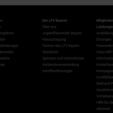
es
Der LFV Bayern
Mitgliede
e
Über uns
Leistunge
nangebote
Jugendfeuerwehr Bayern
Ausbildun
tter
Klausurtagung
Ehrungen
mitteilungen
Partner des LFV Bayern
Feuerwehr
n kommen
Standorte
Grisu hilft!
reiche
Spenden und Unterstützen
Informatio
hek
Verbandsversammlung
Kinderfeu
Veröffentlichungen
Kampagn
Konfliktbe
RedCard P
Sonderkont
Vorteilsan
Hilfe für d
Aktionen