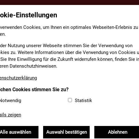
okie-Einstellungen
TE
FACHBEREICHE
INFORMATIONEN
MEDIAT
 verwenden Cookies, um Ihnen ein optimales Webseiten-Erlebnis zu
en.
 der Nutzung unserer Webseite stimmen Sie der Verwendung von
kies zu. Weitere Informationen über die Verwendung von Cookies 
Sie Ihre Einwilligung für die Zukunft widerrufen können, finden Sie i
NUNG: KOMPETENT UND 
eren Datenschutzhinweisen.
enschutzerklärung
GENMANAGEMENT
chen Cookies stimmen Sie zu?
Notwendig
Statistik
yern
Öffentlichkeitsarbeit
ails zeigen
is für die Praxis | lagfa bayern e.V.
Alle auswählen
Auswahl bestätigen
Ablehnen