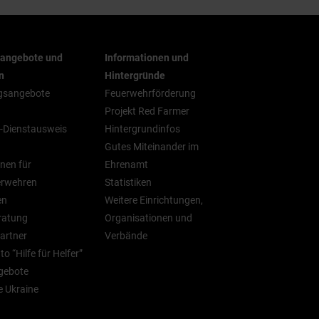
rangebote und
Informationen und
n
Hintergründe
gsangebote
Feuerwehrförderung
Projekt Red Farmer
-Dienstausweis
Hintergrundinfos
Gutes Miteinander im
nen für
Ehrenamt
erwehren
Statistiken
en
Weitere Einrichtungen,
ratung
Organisationen und
artner
Verbände
o “Hilfe für Helfer”
gebote
ie Ukraine