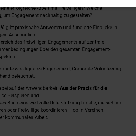
t unsere Gesellschaft und stärkt den sozialen
ne erfolgreiche Arbeit mit Freiwilligen? Welche
, um Engagement nachhaltig zu gestalten?
.V.
gibt praxisnahe Antworten und fundierte Einblicke in
gen. Anschaulich
ereich des freiwilligen Engagements auf zentrale
ahmenbedingungen über den gesamten Engagement-
spekten.
mate wie digitales Engagement, Corporate Volunteering
hend beleuchtet.
abei auf der Anwendbarkeit:
Aus der Praxis für die
tice-Beispielen und
es Buch eine wertvolle Unterstützung für alle, die sich im
 oder Freiwillige koordinieren – ob in Vereinen,
der kommunalen Arbeit.