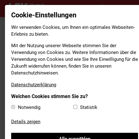
Cookie-Einstellungen
Wir verwenden Cookies, um Ihnen ein optimales Webseiten-
Erlebnis zu bieten.
HOME
/
AKTUELLES
Mit der Nutzung unserer Webseite stimmen Sie der
Verwendung von Cookies zu. Weitere Informationen über die
MÖGLICHES
Verwendung von Cookies und wie Sie Ihre Einwilligung für die
JUGENDFEUERWEHRAUSBILDUNG
Zukunft widerrufen können, finden Sie in unseren
Datenschutzhinweisen.
UND LOGISTIKZENTRUM FÜR
DIE BAYERISCHEN
Datenschutzerklärung
FEUERWEHREN
Welchen Cookies stimmen Sie zu?
Notwendig
Statistik
30. März 2023
Details zeigen
LFV Bayern
Kinder- und Jugendfeuerwehr
Gespräche im Landratsamt Eichstätt