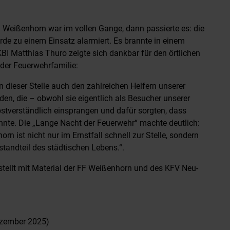
 Weißenhorn war im vollen Gange, dann passierte es: die
urde zu einem Einsatz alarmiert. Es brannte in einem
BI Matthias Thuro zeigte sich dankbar für den örtlichen
der Feuerwehrfamilie:
n dieser Stelle auch den zahlreichen Helfern unserer
den, die – obwohl sie eigentlich als Besucher unserer
bstverständlich einsprangen und dafür sorgten, dass
onnte. Die „Lange Nacht der Feuerwehr“ machte deutlich:
rn ist nicht nur im Ernstfall schnell zur Stelle, sondern
standteil des städtischen Lebens.“.
rstellt mit Material der FF Weißenhorn und des KFV Neu-
ezember 2025)