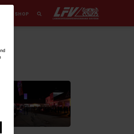
HEK
SHOP
und
n