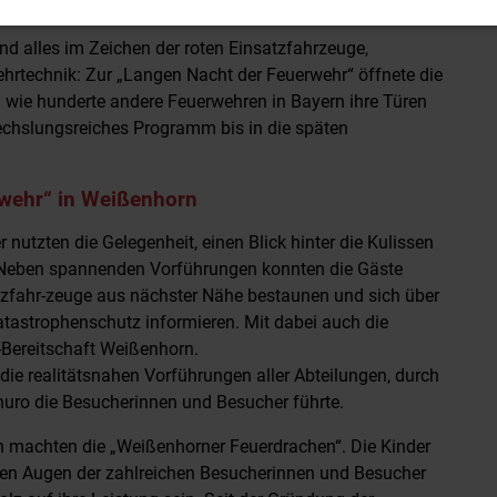
d alles im Zeichen der roten Einsatzfahrzeuge,
hrtechnik: Zur „Langen Nacht der Feuerwehr“ öffnete die
 wie hunderte andere Feuerwehren in Bayern ihre Türen
echslungsreiches Programm bis in die späten
rwehr“ in Weißenhorn
nutzten die Gelegenheit, einen Blick hinter die Kulissen
 Neben spannenden Vorführungen konnten die Gäste
tzfahr-zeuge aus nächster Nähe bestaunen und sich über
atastrophenschutz informieren. Mit dabei auch die
-Bereitschaft Weißenhorn.
die realitätsnahen Vorführungen aller Abteilungen, durch
ro die Besucherinnen und Besucher führte.
n machten die „Weißenhorner Feuerdrachen“. Die Kinder
 den Augen der zahlreichen Besucherinnen und Besucher