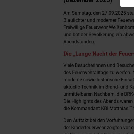
Am Samstag, den 27.09.2025 stan
Blaulichter und moderner Feuerwe
Freiwillige Feuerwehr Weißenhorn
und bot der Bevölkerung ein abw
Abendstunden.
Die „Lange Nacht der Feue
Viele Besucherinnen und Besucher 
des Feuerwehralltags zu werfen.
moderne sowie historische Einsa
aktuelle Technik im Brand- und K
unmittelbaren Nachbarn, die BRK
Die Highlights des Abends waren 
die Kommandant KBI Matthias Thu
Den Auftakt bei den Vorführunge
der Kinderfeuerwehr zeigten vor