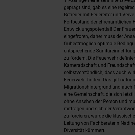
11-Jährigen eine sehr intensive
geprägt sind, gab es eine regelre
Betreuer mit Feuereifer und Verve 
Fortbestand der ehrenamtlichen F
Entwicklungspotential! Der Frauen
eingefroren, daher muss der Ansa
frühestmöglich optimale Bedingun
entsprechende Sanitäreinrichtung
zu fördern. Die Feuerwehr definier
Kameradschaft und Freundschaft w
selbstverständlich, dass auch wir
Feuerwehr finden. Das gilt natürl
Migrationshintergrund und auch 
eine Gemeinschaft, die sich letztl
ohne Ansehen der Person und muss
mittragen und sich der Verantwor
zu forcieren, wurde die klassisch
Leitung von Fachberaterin Nadine
Diversität kümmert.