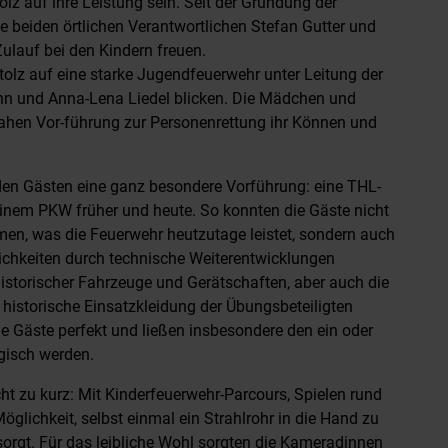
olz auf ihre Leistung sein. Seit der Gründung der
e beiden örtlichen Verantwortlichen Stefan Gutter und
Zulauf bei den Kindern freuen.
lz auf eine starke Jugendfeuerwehr unter Leitung der
n und Anna-Lena Liedel blicken. Die Mädchen und
snahen Vor-führung zur Personenrettung ihr Können und
den Gästen eine ganz besondere Vorführung: eine THL-
inem PKW früher und heute. So konnten die Gäste nicht
en, was die Feuerwehr heutzutage leistet, sondern auch
ichkeiten durch technische Weiterentwicklungen
historischer Fahrzeuge und Gerätschaften, aber auch die
e historische Einsatzkleidung der Übungsbeteiligten
die Gäste perfekt und ließen insbesondere den ein oder
gisch werden.
ht zu kurz: Mit Kinderfeuerwehr-Parcours, Spielen rund
lichkeit, selbst einmal ein Strahlrohr in die Hand zu
orgt. Für das leibliche Wohl sorgten die Kameradinnen