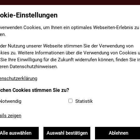
okie-Einstellungen
TE
FACHBEREICHE
INFORMATIONEN
MEDIAT
 verwenden Cookies, um Ihnen ein optimales Webseiten-Erlebnis zu
en.
 der Nutzung unserer Webseite stimmen Sie der Verwendung von
kies zu. Weitere Informationen über die Verwendung von Cookies 
Sie Ihre Einwilligung für die Zukunft widerrufen können, finden Sie i
T DER FEUERWEHR
eren Datenschutzhinweisen.
enschutzerklärung
chen Cookies stimmen Sie zu?
 Kommen
BFV Schwaben
Kinder- und Jugendfeuerwehr
Notwendig
Statistik
erwehren
Aktionstag
ails zeigen
m Schwäbischen Weißenhorn | Starke
t | Aus: Florian Kommen Nr. 146
Alle auswählen
Auswahl bestätigen
Ablehnen