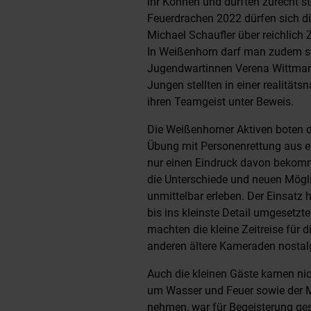
ihr Können und durften zurecht st
Feuerdrachen 2022 dürfen sich di
Michael Schaufler über reichlich 
In Weißenhorn darf man zudem sto
Jugendwartinnen Verena Wittman
Jungen stellten in einer realität
ihren Teamgeist unter Beweis.
Die Weißenhorner Aktiven boten 
Übung mit Personenrettung aus e
nur einen Eindruck davon bekomm
die Unterschiede und neuen Mögl
unmittelbar erleben. Der Einsatz 
bis ins kleinste Detail umgesetzt
machten die kleine Zeitreise für 
anderen ältere Kameraden nostal
Auch die kleinen Gäste kamen nic
um Wasser und Feuer sowie der Mög
nehmen, war für Begeisterung ges