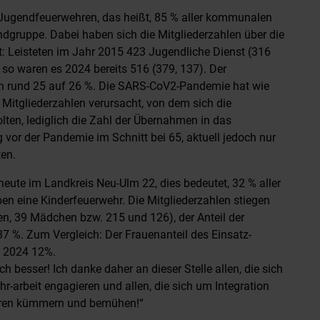
 Jugendfeuerwehren, das heißt, 85 % aller kommunalen
dgruppe. Dabei haben sich die Mitgliederzahlen über die
lt: Leisteten im Jahr 2015 423 Jugendliche Dienst (316
 so waren es 2024 bereits 516 (379, 137). Der
von rund 25 auf 26 %. Die SARS-CoV2-Pandemie hat wie
n Mitgliederzahlen verursacht, von dem sich die
ten, lediglich die Zahl der Übernahmen in das
 vor der Pandemie im Schnitt bei 65, aktuell jedoch nur
en.
eute im Landkreis Neu-Ulm 22, dies bedeutet, 32 % aller
n eine Kinderfeuerwehr. Die Mitgliederzahlen stiegen
n, 39 Mädchen bzw. 215 und 126), der Anteil der
7 %. Zum Vergleich: Der Frauenanteil des Einsatz-
n 2024 12%.
h besser! Ich danke daher an dieser Stelle allen, die sich
r-arbeit engagieren und allen, die sich um Integration
hren kümmern und bemühen!“