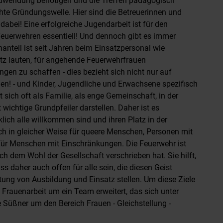
 Zuwendung benötigen und die Treffen pädagogisch
chte Gründungswelle. Hier sind die Betreuerinnen und
dabei! Eine erfolgreiche Jugendarbeit ist für den
euerwehren essentiell! Und dennoch gibt es immer
anteil ist seit Jahren beim Einsatzpersonal wie
tz lauten, für angehende Feuerwehrfrauen
gen zu schaffen - dies bezieht sich nicht nur auf
en! - und Kinder, Jugendliche und Erwachsene spezifisch
t sich oft als Familie, als enge Gemeinschaft, in der
ichtige Grundpfeiler darstellen. Daher ist es
klich alle willkommen sind und ihren Platz in der
ich in gleicher Weise für queere Menschen, Personen mit
für Menschen mit Einschränkungen. Die Feuerwehr ist
ich dem Wohl der Gesellschaft verschrieben hat. Sie hilft,
 daher auch offen für alle sein, die diesen Geist
tung von Ausbildung und Einsatz stellen. Um diese Ziele
e Frauenarbeit um ein Team erweitert, das sich unter
 Süßner um den Bereich Frauen - Gleichstellung -