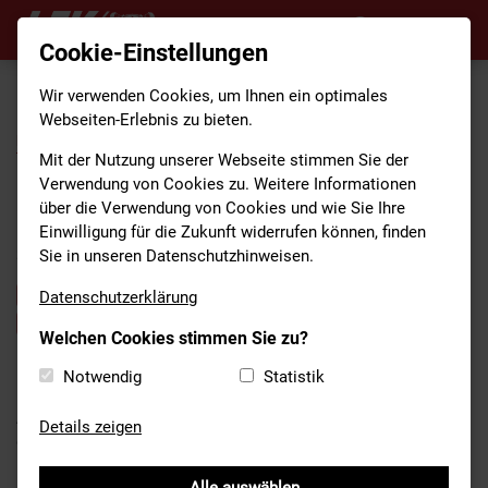
Cookie-Einstellungen
Wir verwenden Cookies, um Ihnen ein optimales
Webseiten-Erlebnis zu bieten.
HOME
/
AKTUELLES
Mit der Nutzung unserer Webseite stimmen Sie der
Verwendung von Cookies zu. Weitere Informationen
„HILFE FÜR HELFER“
über die Verwendung von Cookies und wie Sie Ihre
Einwilligung für die Zukunft widerrufen können, finden
3. Mai 2024
Sie in unseren Datenschutzhinweisen.
LFV Bayern
KFV/SFV
Sonderkonto "Hilfe für Helfer"
Datenschutzerklärung
Spenden
Welchen Cookies stimmen Sie zu?
Feuerwehr Uetzing spendet 2000 Euro
Notwendig
Statistik
„Gott zur Ehr‘, dem Nächsten zur Wehr“: Wer sich in einer
Details zeigen
der Freiwilligen Feuerwehren engagiert, der tut das
unentgeltlich und uneigennützig – und setzt sich dabei