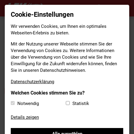
Cookie-Einstellungen
Wir verwenden Cookies, um Ihnen ein optimales
Webseiten-Erlebnis zu bieten.
HOME
/
AKTUELLES
Mit der Nutzung unserer Webseite stimmen Sie der
Verwendung von Cookies zu. Weitere Informationen
HAIX FIREFIT CHAMPIONSHIPS
über die Verwendung von Cookies und wie Sie Ihre
MAINBURG
Einwilligung für die Zukunft widerrufen können, finden
Sie in unseren Datenschutzhinweisen.
11. Mai 2023
Datenschutzerklärung
Wettbewerb
Jubiläum
Partner des LFV Bayern
Welchen Cookies stimmen Sie zu?
Internationales Feuerwehrsport-Spektakel
Notwendig
Statistik
mit Spitzenleistungen
Details zeigen
Mainburg, 11.05.2023
– Mehr als 100 Feuerwehrsportler
aus ganz Europa haben sich am 6. und 7. Mai 2023 bei den