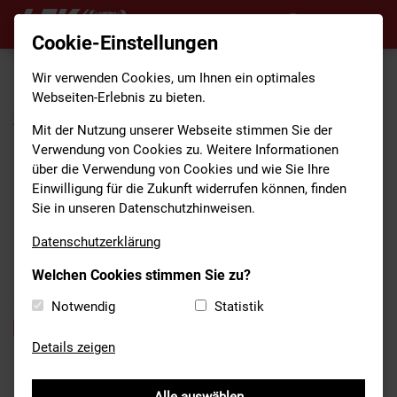
Cookie-Einstellungen
Wir verwenden Cookies, um Ihnen ein optimales
Webseiten-Erlebnis zu bieten.
HOME
/
AKTUELLES
Mit der Nutzung unserer Webseite stimmen Sie der
Verwendung von Cookies zu. Weitere Informationen
EMPFEHLUNGEN FÜR
über die Verwendung von Cookies und wie Sie Ihre
GEMEINSAME REGELUNGEN
Einwilligung für die Zukunft widerrufen können, finden
Sie in unseren Datenschutzhinweisen.
ZUM EINSATZ VON DROHNEN
IM BEVÖLKERUNGSSCHUTZ
Datenschutzerklärung
Welchen Cookies stimmen Sie zu?
8. Januar 2024
Notwendig
Statistik
Weitere Einrichtungen, Organisationen und Verbände
Details zeigen
Das Bundesamt für Bevölkerungsschutz
und Katastrophenhilfe (BBK) hat die