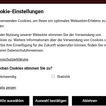
okie-Einstellungen
TE
FACHBEREICHE
INFORMATIONEN
MEDIAT
 verwenden Cookies, um Ihnen ein optimales Webseiten-Erlebnis zu
en.
 der Nutzung unserer Webseite stimmen Sie der Verwendung von
kies zu. Weitere Informationen über die Verwendung von Cookies 
Sie Ihre Einwilligung für die Zukunft widerrufen können, finden Sie i
D VERMITTLUNG IM FOK
eren Datenschutzhinweisen.
enschutzerklärung
chen Cookies stimmen Sie zu?
es
Weitere Einrichtungen, Organisationen und Verbände
Notwendig
Statistik
eitskreises Feuerwehrmuseen in
ails zeigen
Alle auswählen
Auswahl bestätigen
Ablehnen
 50 Vertreter von 30 Feuerwehrmuseen aus der ganzen