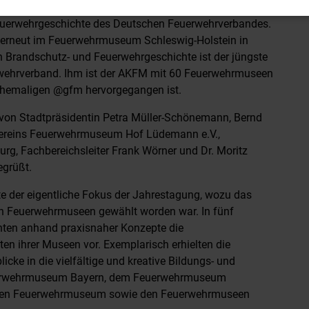
g des Arbeitskreises Feuerwehrmuseen (AKFM) im
euerwehrgeschichte des Deutschen Feuerwehrverbandes.
 erneut im Feuerwehrmuseum Schleswig-Holstein in
ch Brandschutz- und Feuerwehrgeschichte ist der jüngste
wehrverband. Ihm ist der AKFM mit 60 Feuerwehrmuseen
ehemaligen @gfm hervorgegangen ist.
von Stadtpräsidentin Petra Müller-Schönemann, Bernd
rvereins Feuerwehrmuseum Hof Lüdemann e.V.,
rg, Fachbereichsleiter Frank Wörner und Dr. Moritz
grüßt.
te der eigentliche Fokus der Jahrestagung, wozu das
n Feuerwehrmuseen gewählt worden war. In fünf
enten anhand praxisnaher Konzepte die
n ihrer Museen vor. Exemplarisch erhielten die
cke in die vielfältige und kreative Bildungs- und
uerwehrmuseum Bayern, dem Feuerwehrmuseum
chen Feuerwehrmuseum sowie den Feuerwehrmuseen