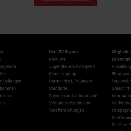
es
Der LFV Bayern
Mitgliede
e
Über uns
Leistunge
nangebote
Jugendfeuerwehr Bayern
Ausbildun
tter
Klausurtagung
Ehrungen
mitteilungen
Partner des LFV Bayern
Feuerwehr
n kommen
Standorte
Grisu hilft!
reiche
Spenden und Unterstützen
Informatio
hek
Verbandsversammlung
Kinderfeu
Veröffentlichungen
Kampagn
Konfliktbe
RedCard P