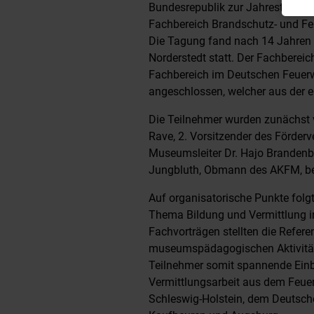
Bundesrepublik zur Jahrestagun
Fachbereich Brandschutz- und F
Die Tagung fand nach 14 Jahren
Norderstedt statt. Der Fachberei
Fachbereich im Deutschen Feuer
angeschlossen, welcher aus der 
Die Teilnehmer wurden zunächst 
Rave, 2. Vorsitzender des Förde
Museumsleiter Dr. Hajo Brandenbu
Jungbluth, Obmann des AKFM, be
Auf organisatorische Punkte folg
Thema Bildung und Vermittlung i
Fachvorträgen stellten die Refer
museumspädagogischen Aktivitäte
Teilnehmer somit spannende Einbli
Vermittlungsarbeit aus dem Fe
Schleswig-Holstein, dem Deuts