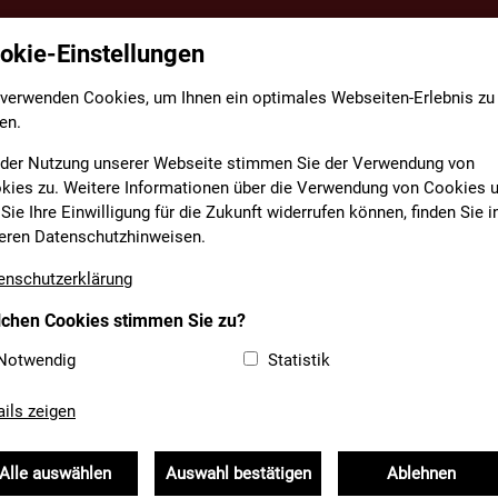
okie-Einstellungen
TE
FACHBEREICHE
INFORMATIONEN
MEDIAT
 verwenden Cookies, um Ihnen ein optimales Webseiten-Erlebnis zu
en.
 der Nutzung unserer Webseite stimmen Sie der Verwendung von
kies zu. Weitere Informationen über die Verwendung von Cookies 
Sie Ihre Einwilligung für die Zukunft widerrufen können, finden Sie i
USGABE FLORIAN KOMM
eren Datenschutzhinweisen.
enschutzerklärung
chen Cookies stimmen Sie zu?
Notwendig
Statistik
2025
ails zeigen
n:
Alle auswählen
Auswahl bestätigen
Ablehnen
g im LFV Bayern