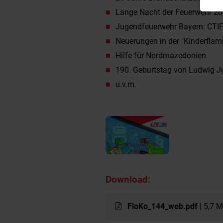
Lange Nacht der Feuerwehr 202
Jugendfeuerwehr Bayern: CTI
Neuerungen in der "Kinderfla
Hilfe für Nordmazedonien
190. Geburtstag von Ludwig J
u.v.m.
Download:
FloKo_144_web.pdf
| 5,7 