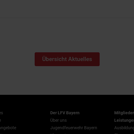
Übersicht Aktuelles
es
Der LFV Bayern
Mitgliede
e
Über uns
Leistunge
nangebote
Jugendfeuerwehr Bayern
Ausbildun