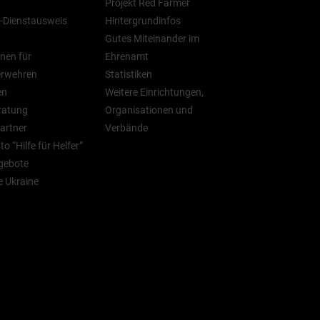
Projekt Red Farmer
-Dienstausweis
Hintergrundinfos
Gutes Miteinander im
nen für
Ehrenamt
erwehren
Statistiken
en
Weitere Einrichtungen,
ratung
Organisationen und
artner
Verbände
o “Hilfe für Helfer”
gebote
ie Ukraine