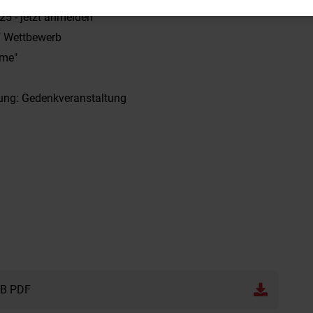
5 - jetzt anmelden
F Wettbewerb
mme"
ung: Gedenkveranstaltung
MB PDF