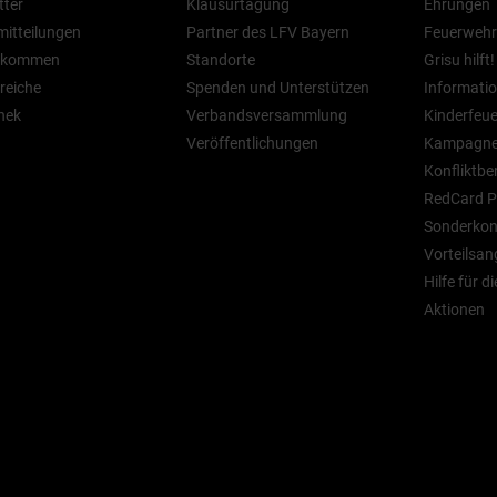
tter
Klausurtagung
Ehrungen
mitteilungen
Partner des LFV Bayern
Feuerwehr
n kommen
Standorte
Grisu hilft!
reiche
Spenden und Unterstützen
Informatio
hek
Verbandsversammlung
Kinderfeu
Veröffentlichungen
Kampagn
Konfliktbe
RedCard P
Sonderkont
Vorteilsan
Hilfe für d
Aktionen