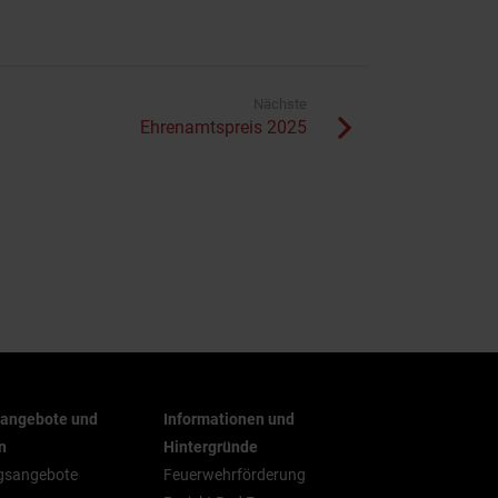
Nächste
Ehrenamtspreis 2025
rangebote und
Informationen und
n
Hintergründe
gsangebote
Feuerwehrförderung