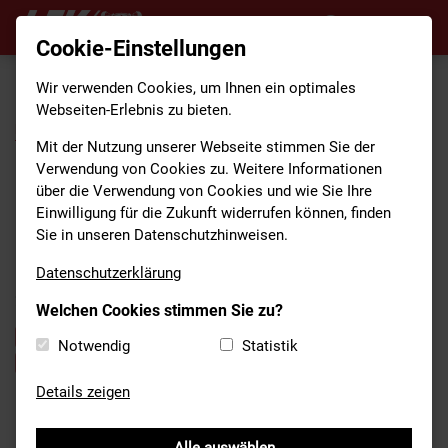
Cookie-Einstellungen
Wir verwenden Cookies, um Ihnen ein optimales
Webseiten-Erlebnis zu bieten.
HOME
/
AKTUELLES
Mit der Nutzung unserer Webseite stimmen Sie der
Verwendung von Cookies zu. Weitere Informationen
„BAUMPFLANZ CHALLENGE“
über die Verwendung von Cookies und wie Sie Ihre
GEHT DERZEIT BEI DEN
Einwilligung für die Zukunft widerrufen können, finden
Sie in unseren Datenschutzhinweisen.
FEUERWEHREN VIRAL
Datenschutzerklärung
27. Juni 2025
Welchen Cookies stimmen Sie zu?
KFV/SFV
BFV Oberbayern
Öffentlichkeitsarbeit
Notwendig
Statistik
Unsere Feuerwehren
Details zeigen
Bereits duzende Bäume gepflanzt – Viele
kreative Videos der Brandschützer